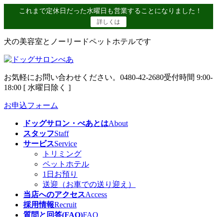
コ
ナ
これまで定休日だった水曜日も営業することになりました！
ン
ビ
詳しくは
テ
ゲ
ン
ー
犬の美容室とノーリードペットホテルです
ツ
シ
へ
ョ
ス
ン
お気軽にお問い合わせください。
0480-42-2680
受付時間 9:00-
キ
に
18:00 [ 水曜日除く ]
ッ
移
プ
動
お申込フォーム
ドッグサロン・べあとは
About
スタッフ
Staff
サービス
Service
トリミング
ペットホテル
1日お預り
送迎（お車での送り迎え）
当店へのアクセス
Access
採用情報
Recruit
質問と回答(FAQ)
FAQ