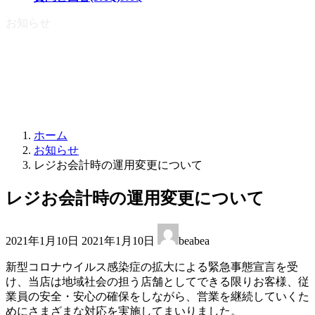
お知らせ
ホーム
お知らせ
レジお会計時の運用変更について
レジお会計時の運用変更について
最
2021年1月10日
2021年1月10日
beabea
終
更
新型コロナウイルス感染症の拡大による緊急事態宣言を受
新
け、当店は地域社会の担う店舗としてできる限りお客様、従
日
業員の安全・安心の確保をしながら、営業を継続していくた
時
めにさまざまな対応を実施してまいりました。