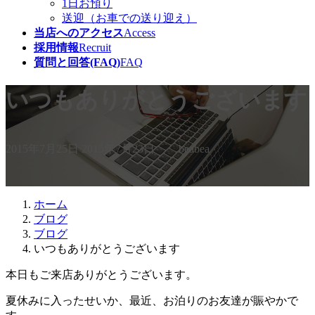
1日お預り
送迎（お車での送り迎え）
当店へのアクセス
Access
採用情報
Recruit
質問と回答(FAQ)
FAQ
いつもありがとうございます
最
2015年7月25日
2015年7月23日
beabea
終
更
新
日
ホーム
時
ブログ
:
ブログ
いつもありがとうございます
本日もご来店ありがとうございます。
夏休みに入ったせいか、最近、お泊りのお友達が賑やかで