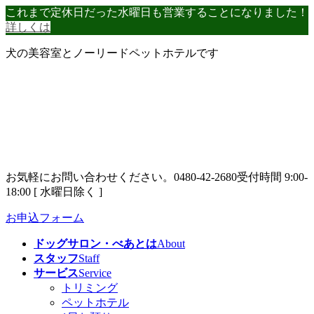
コ
ナ
これまで定休日だった水曜日も営業することになりました！
ン
ビ
詳しくは
テ
ゲ
犬の美容室とノーリードペットホテルです
ン
ー
ツ
シ
へ
ョ
ス
ン
キ
に
ッ
移
プ
動
お気軽にお問い合わせください。
0480-42-2680
受付時間 9:00-
18:00 [ 水曜日除く ]
お申込フォーム
ドッグサロン・べあとは
About
スタッフ
Staff
サービス
Service
トリミング
ペットホテル