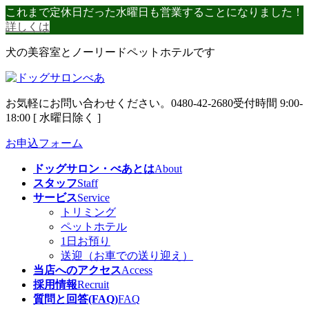
コ
ナ
これまで定休日だった水曜日も営業することになりました！
ン
ビ
詳しくは
テ
ゲ
犬の美容室とノーリードペットホテルです
ン
ー
ツ
シ
へ
ョ
ス
ン
お気軽にお問い合わせください。
0480-42-2680
受付時間 9:00-
キ
に
18:00 [ 水曜日除く ]
ッ
移
プ
動
お申込フォーム
ドッグサロン・べあとは
About
スタッフ
Staff
サービス
Service
トリミング
ペットホテル
1日お預り
送迎（お車での送り迎え）
当店へのアクセス
Access
採用情報
Recruit
質問と回答(FAQ)
FAQ