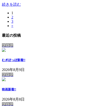
続きを読む
固
1
投
固
2
定
稿
固
3
定
ペ
»
定
ペ
ー
の
ペ
ー
ジ
最近の投稿
ペ
ー
ジ
ジ
ー
ブログ
ジ
送
むぎぽっぽ
新着!!
り
2026年8月9日
ブログ
映画
新着!!
2026年8月8日
ブログ