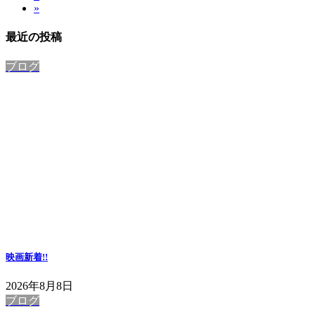
»
定
ペ
ー
の
ペ
ー
ジ
最近の投稿
ペ
ー
ジ
ジ
ー
ブログ
ジ
送
り
映画
新着!!
2026年8月8日
ブログ