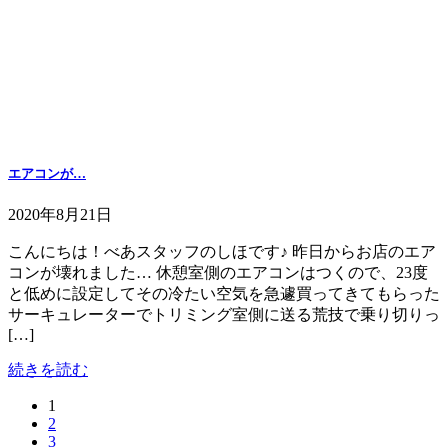
エアコンが…
2020年8月21日
こんにちは！べあスタッフのしほです♪ 昨日からお店のエア
コンが壊れました… 休憩室側のエアコンはつくので、23度
と低めに設定してその冷たい空気を急遽買ってきてもらった
サーキュレーターでトリミング室側に送る荒技で乗り切りっ
[…]
続きを読む
固
1
投
固
2
定
稿
固
3
定
ペ