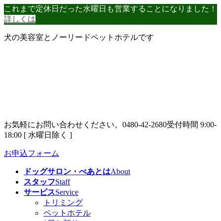
コ
ナ
これまで定休日だった水曜日も営業することになりました！
ン
ビ
詳しくは
テ
ゲ
犬の美容室とノーリードペットホテルです
ン
ー
ツ
シ
へ
ョ
ス
ン
キ
に
ッ
移
プ
動
お気軽にお問い合わせください。
0480-42-2680
受付時間 9:00-
18:00 [ 水曜日除く ]
お申込フォーム
ドッグサロン・べあとは
About
スタッフ
Staff
サービス
Service
トリミング
ペットホテル