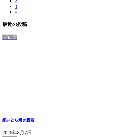
固
2
定
稿
固
3
定
ペ
»
定
ペ
ー
の
ペ
ー
ジ
最近の投稿
ペ
ー
ジ
ジ
ー
ブログ
ジ
送
り
細井どら焼き
新着!!
2026年8月7日