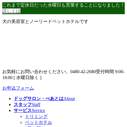
コ
ナ
これまで定休日だった水曜日も営業することになりました！
ン
ビ
詳しくは
テ
ゲ
犬の美容室とノーリードペットホテルです
ン
ー
ツ
シ
へ
ョ
ス
ン
キ
に
ッ
移
プ
動
お気軽にお問い合わせください。
0480-42-2680
受付時間 9:00-
18:00 [ 水曜日除く ]
お申込フォーム
ドッグサロン・べあとは
About
スタッフ
Staff
サービス
Service
トリミング
ペットホテル