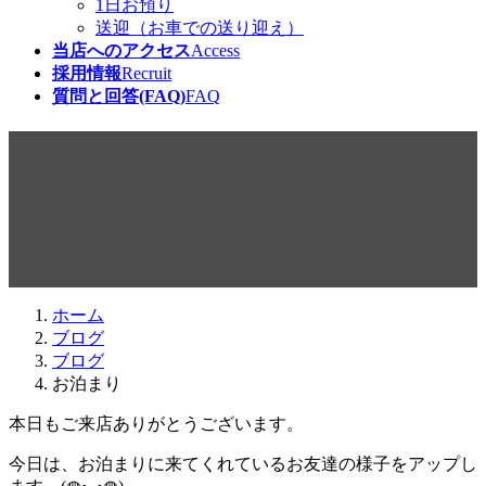
1日お預り
送迎（お車での送り迎え）
当店へのアクセス
Access
採用情報
Recruit
質問と回答(FAQ)
FAQ
お泊まり
最
2016年8月25日
2016年8月24日
beabea
終
更
新
日
ホーム
時
ブログ
:
ブログ
お泊まり
本日もご来店ありがとうございます。
今日は、お泊まりに来てくれているお友達の様子をアップし