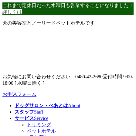
コ
ナ
これまで定休日だった水曜日も営業することになりました！
ン
ビ
詳しくは
テ
ゲ
犬の美容室とノーリードペットホテルです
ン
ー
ツ
シ
へ
ョ
ス
ン
キ
に
ッ
移
プ
動
お気軽にお問い合わせください。
0480-42-2680
受付時間 9:00-
18:00 [ 水曜日除く ]
お申込フォーム
ドッグサロン・べあとは
About
スタッフ
Staff
サービス
Service
トリミング
ペットホテル