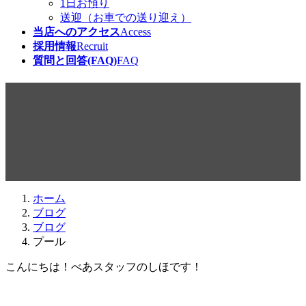
1日お預り
送迎（お車での送り迎え）
当店へのアクセス
Access
採用情報
Recruit
質問と回答(FAQ)
FAQ
プール
最
2019年8月27日
2019年8月27日
beabea
終
更
新
日
ホーム
時
ブログ
:
ブログ
プール
こんにちは！べあスタッフのしほです！