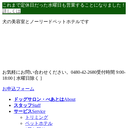
コ
ナ
これまで定休日だった水曜日も営業することになりました！
ン
ビ
詳しくは
テ
ゲ
犬の美容室とノーリードペットホテルです
ン
ー
ツ
シ
へ
ョ
ス
ン
キ
に
ッ
移
プ
動
お気軽にお問い合わせください。
0480-42-2680
受付時間 9:00-
18:00 [ 水曜日除く ]
お申込フォーム
ドッグサロン・べあとは
About
スタッフ
Staff
サービス
Service
トリミング
ペットホテル