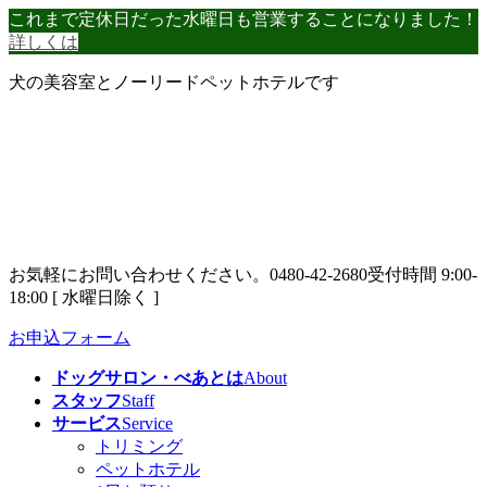
コ
ナ
これまで定休日だった水曜日も営業することになりました！
ン
ビ
詳しくは
テ
ゲ
犬の美容室とノーリードペットホテルです
ン
ー
ツ
シ
へ
ョ
ス
ン
キ
に
ッ
移
プ
動
お気軽にお問い合わせください。
0480-42-2680
受付時間 9:00-
18:00 [ 水曜日除く ]
お申込フォーム
ドッグサロン・べあとは
About
スタッフ
Staff
サービス
Service
トリミング
ペットホテル