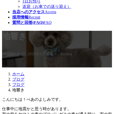
1日お預り
送迎（お車での送り迎え）
当店へのアクセス
Access
採用情報
Recruit
質問と回答(FAQ)
FAQ
地響き
最
2020年6月4日
2020年6月4日
beabea
終
更
新
日
ホーム
時
ブログ
:
ブログ
地響き
こんにちは！べあのよしみです。
仕事中に地震かと思う時があります。