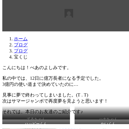
最
2020年6月16日
2020年6月16日
beabea
終
更
新
日
ホーム
時
ブログ
:
ブログ
宝くじ
こんにちは！べあのよしみです。
私の中では、12日に億万長者になる予定でした。
3億円の使い道まで決めていたのに…
見事に夢で終わってしまいました。(T . T)
次はサマージャンボで再度夢を見ようと思います！
それでは、本日のお友達のご紹介です♪
てるちゃん
ハナちゃん
ハッピーくん
かいくん