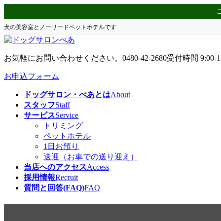
コ
ナ
ン
ビ
犬の美容室とノーリードペットホテルです
テ
ゲ
ン
ー
ツ
シ
お気軽にお問い合わせください。
0480-42-2680
受付時間 9:00-1
へ
ョ
ス
ン
お申込フォーム
キ
に
ッ
移
ドッグサロン・べあとは
About
プ
動
スタッフ
Staff
サービス
Service
トリミング
ペットホテル
1日お預り
送迎（お車での送り迎え）
当店へのアクセス
Access
採用情報
Recruit
質問と回答(FAQ)
FAQ
宝くじ