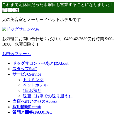
コ
ナ
これまで定休日だった水曜日も営業することになりました！
ン
ビ
詳しくは
テ
ゲ
犬の美容室とノーリードペットホテルです
ン
ー
ツ
シ
へ
ョ
ス
ン
お気軽にお問い合わせください。
0480-42-2680
受付時間 9:00-
キ
に
18:00 [ 水曜日除く ]
ッ
移
プ
動
お申込フォーム
ドッグサロン・べあとは
About
スタッフ
Staff
サービス
Service
トリミング
ペットホテル
1日お預り
送迎（お車での送り迎え）
当店へのアクセス
Access
採用情報
Recruit
質問と回答(FAQ)
FAQ