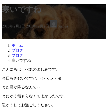
寒いですね
最
2018年2月2日
2018年2月2日
beabea
終
更
新
日
ホーム
時
ブログ
:
ブログ
寒いですね
こんにちは、べあのよしみです。
今日もさむいですねー((﹡•﹏•﹡)))
また雪が降るなんて‥
とにかく積もらなくてよかったです。
暖かくしてお過ごしください。