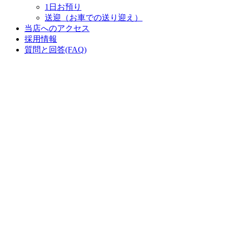
1日お預り
送迎（お車での送り迎え）
当店へのアクセス
採用情報
質問と回答(FAQ)