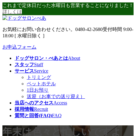
コ
ナ
これまで定休日だった水曜日も営業することになりました！
ン
ビ
詳しくは
テ
ゲ
ン
ー
お気軽にお問い合わせください。
0480-42-2680
受付時間 9:00-
ツ
シ
18:00 [ 水曜日除く ]
へ
ョ
ス
ン
お申込フォーム
キ
に
ッ
移
ドッグサロン・べあとは
About
プ
動
スタッフ
Staff
サービス
Service
トリミング
ペットホテル
1日お預り
送迎（お車での送り迎え）
当店へのアクセス
Access
採用情報
Recruit
質問と回答(FAQ)
FAQ
年末は色々と忙しいですよ