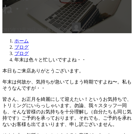
ね・・
最
2015年12月29日
2015年12月28日
beabea
終
更
ホーム
新
ブログ
日
ブログ
時
年末は色々と忙しいですよね・・
:
本日もご来店ありがとうございます。
年末は何故か、気持ちが急いてしまう時期ですよね〜。私も
そうなんですが・・
皆さん、お正月を綺麗にして迎えたい！というお気持ちで、
トリミングにいらっしゃいます。勿論、我々スタッフ一同
も、そんな皆様のお気持ちを十分理解し（自分たちも同じ気
持です）ご予約を承っております。それでも、ご予約を承れ
ないお客様も出てまいります、申し訳ございません。