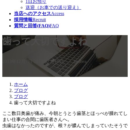
1日お預り
送迎（お車での送り迎え）
当店へのアクセス
Access
採用情報
Recruit
質問と回答(FAQ)
FAQ
歯って大切ですよね
最
2013年12月7日
2013年12月9日
beabea
終
更
新
日
ホーム
時
ブログ
:
ブログ
歯って大切ですよね
ここ数日奥歯が痛み、今朝とうとう歯茎とほっぺが腫れてし
まい仕事の合間に歯医者さんへ。
虫歯はなかったのですが、根？が膿んでしまっていたそうで