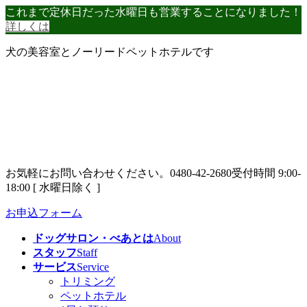
コ
ナ
これまで定休日だった水曜日も営業することになりました！
ン
ビ
詳しくは
テ
ゲ
犬の美容室とノーリードペットホテルです
ン
ー
ツ
シ
へ
ョ
ス
ン
キ
に
ッ
移
プ
動
お気軽にお問い合わせください。
0480-42-2680
受付時間 9:00-
18:00 [ 水曜日除く ]
お申込フォーム
ドッグサロン・べあとは
About
スタッフ
Staff
サービス
Service
トリミング
ペットホテル