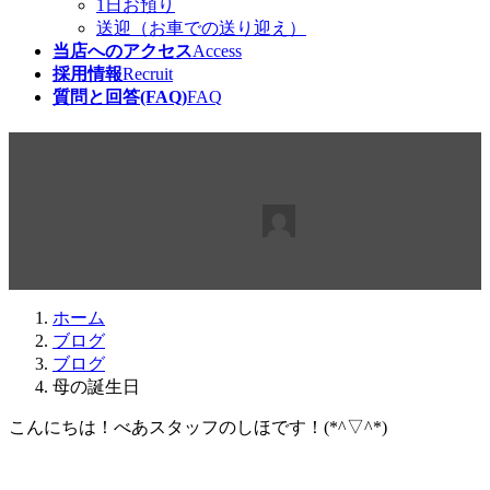
1日お預り
送迎（お車での送り迎え）
当店へのアクセス
Access
採用情報
Recruit
質問と回答(FAQ)
FAQ
母の誕生日
最
2019年10月27日
2019年10月27日
beabea
終
更
新
日
ホーム
時
ブログ
:
ブログ
母の誕生日
こんにちは！べあスタッフのしほです！(*^▽^*)