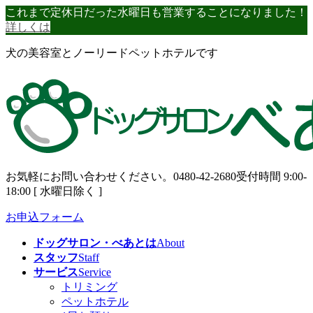
コ
ナ
これまで定休日だった水曜日も営業することになりました！
ン
ビ
詳しくは
テ
ゲ
犬の美容室とノーリードペットホテルです
ン
ー
ツ
シ
へ
ョ
ス
ン
キ
に
ッ
移
プ
動
お気軽にお問い合わせください。
0480-42-2680
受付時間 9:00-
18:00 [ 水曜日除く ]
お申込フォーム
ドッグサロン・べあとは
About
スタッフ
Staff
サービス
Service
トリミング
ペットホテル