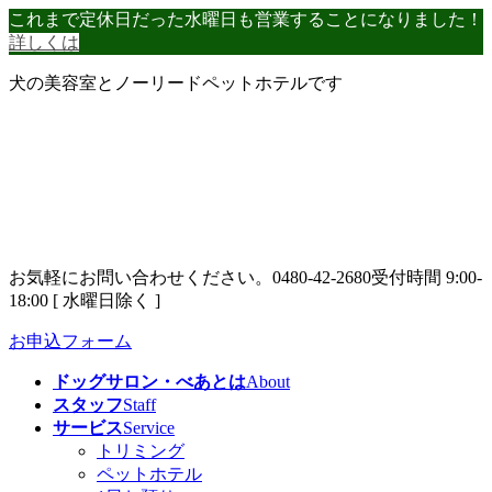
コ
ナ
これまで定休日だった水曜日も営業することになりました！
ン
ビ
詳しくは
テ
ゲ
犬の美容室とノーリードペットホテルです
ン
ー
ツ
シ
へ
ョ
ス
ン
キ
に
ッ
移
プ
動
お気軽にお問い合わせください。
0480-42-2680
受付時間 9:00-
18:00 [ 水曜日除く ]
お申込フォーム
ドッグサロン・べあとは
About
スタッフ
Staff
サービス
Service
トリミング
ペットホテル