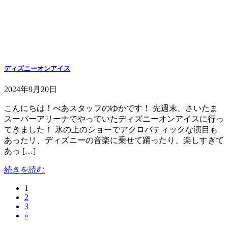
ディズニーオンアイス
2024年9月20日
こんにちは！べあスタッフのゆかです！ 先週末、さいたま
スーパーアリーナでやっていたディズニーオンアイスに行っ
てきました！ 氷の上のショーでアクロバティックな演目も
あったリ、ディズニーの音楽に乗せて踊ったり、楽しすぎて
あっ […]
続きを読む
固
1
投
固
2
定
稿
固
3
定
ペ
»
定
ペ
ー
の
ペ