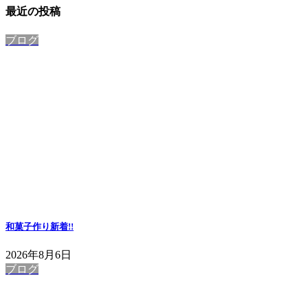
ー
ジ
最近の投稿
ペ
ー
ジ
ジ
ー
ブログ
ジ
送
り
和菓子作り
新着!!
2026年8月6日
ブログ