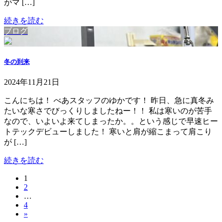
がマ […]
続きを読む
ブログ
冬の到来
2024年11月21日
こんにちは！ べあスタッフのゆかです！ 昨日、急に真冬み
たいな寒さでびっくりしましたねー！！ 私は寒いのが苦手
なので、いよいよ来てしまったか。。という感じで早速ヒー
トテックデビューしました！ 寒いと肩が縮こまって肩こり
が […]
続きを読む
固
1
投
固
2
定
稿
…
定
ペ
固
4
ペ
ー
の
»
定
ー
ジ