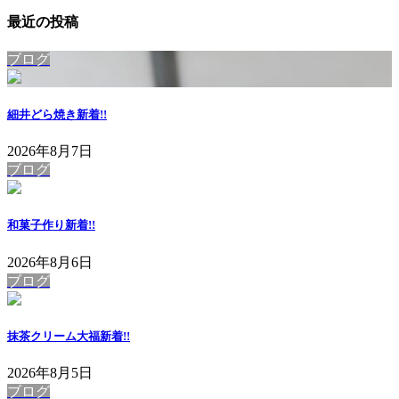
ペ
ペ
ジ
最近の投稿
ー
ー
ジ
ブログ
ジ
送
細井どら焼き
新着!!
り
2026年8月7日
ブログ
和菓子作り
新着!!
2026年8月6日
ブログ
抹茶クリーム大福
新着!!
2026年8月5日
ブログ