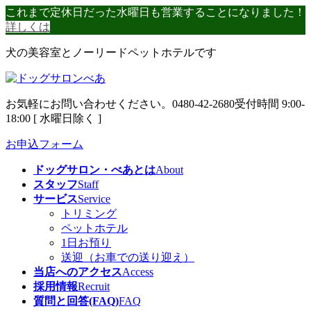
コ
ナ
これまで定休日だった水曜日も営業することになりました！
ン
ビ
詳しくは
テ
ゲ
犬の美容室とノーリードペットホテルです
ン
ー
ツ
シ
へ
ョ
ス
ン
お気軽にお問い合わせください。
0480-42-2680
受付時間 9:00-
キ
に
18:00 [ 水曜日除く ]
ッ
移
プ
動
お申込フォーム
ドッグサロン・べあとは
About
スタッフ
Staff
サービス
Service
トリミング
ペットホテル
1日お預り
送迎（お車での送り迎え）
当店へのアクセス
Access
採用情報
Recruit
質問と回答(FAQ)
FAQ