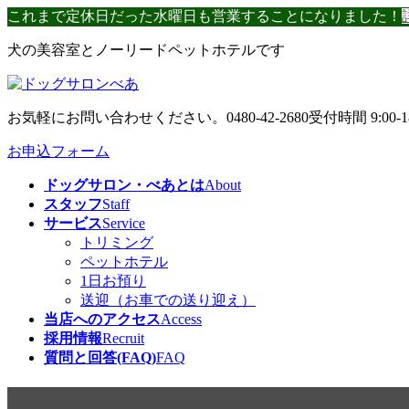
コ
ナ
これまで定休日だった水曜日も営業することになりました！
ン
ビ
犬の美容室とノーリードペットホテルです
テ
ゲ
ン
ー
ツ
シ
へ
ョ
お気軽にお問い合わせください。
0480-42-2680
受付時間 9:00-1
ス
ン
キ
に
お申込フォーム
ッ
移
ドッグサロン・べあとは
About
プ
動
スタッフ
Staff
サービス
Service
トリミング
ペットホテル
1日お預り
送迎（お車での送り迎え）
当店へのアクセス
Access
採用情報
Recruit
質問と回答(FAQ)
FAQ
☂️