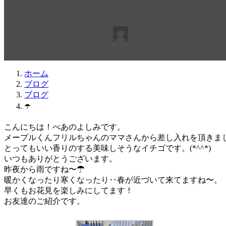
最
2018年3月20日
2018年3月20日
beabea
終
更
新
日
ホーム
時
ブログ
:
ブログ
☂️
こんにちは！べあのよしみです。
メープルくんフリルちゃんのママさんから差し入れを頂きま
とってもいい香りのする美味しそうなイチゴです。(*^^*)
いつもありがとうございます。
昨夜から雨ですね〜☂
暖かくなったり寒くなったり‥春が近づいて来てますね〜。
早くもお花見を楽しみにしてます！
お友達のご紹介です。