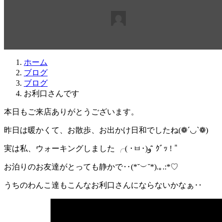
最
2016年2月20日
2016年2月19日
beabea
終
更
新
日
ホーム
時
ブログ
:
ブログ
お利口さんです
本日もご来店ありがとうございます。
昨日は暖かくて、お散歩、お出かけ日和でしたね(❁´◡`❁)
実は私、ウォーキングしました ╭( ･ㅂ･)و ̑̑ ｸﾞｯ !＂
お泊りのお友達がとっても静かで‥(*˘︶˘*).｡.:*♡
うちのわんこ達もこんなお利口さんにならないかなぁ‥