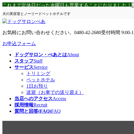
コ
ナ
これまで定休日だった水曜日も営業することになりました！
ン
ビ
犬の美容室とノーリードペットホテルです
テ
ゲ
ン
ー
ツ
シ
お気軽にお問い合わせください。
0480-42-2680
受付時間 9:00-1
へ
ョ
ス
ン
お申込フォーム
キ
に
ドッグサロン・べあとは
About
ッ
移
スタッフ
Staff
プ
動
サービス
Service
トリミング
ペットホテル
1日お預り
送迎（お車での送り迎え）
当店へのアクセス
Access
採用情報
Recruit
質問と回答(FAQ)
FAQ
お利口さんです