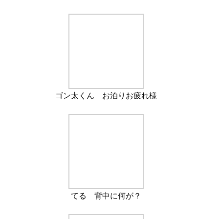
ゴン太くん お泊りお疲れ様
てる 背中に何が？