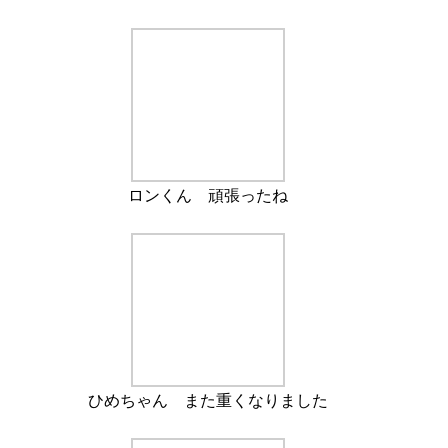
ロンくん 頑張ったね
ひめちゃん また重くなりました