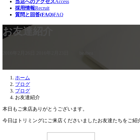
当店へのアクセス
Access
採用情報
Recruit
質問と回答(FAQ)
FAQ
お友達紹介
最
2016年2月26日
2016年2月23日
beabea
終
更
新
日
ホーム
時
ブログ
:
ブログ
お友達紹介
本日もご来店ありがとうございます。
今日はトリミングにご来店くださいましたお友達たちをご紹介い