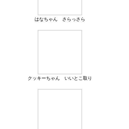
はなちゃん さらっさら
クッキーちゃん いいとこ取り