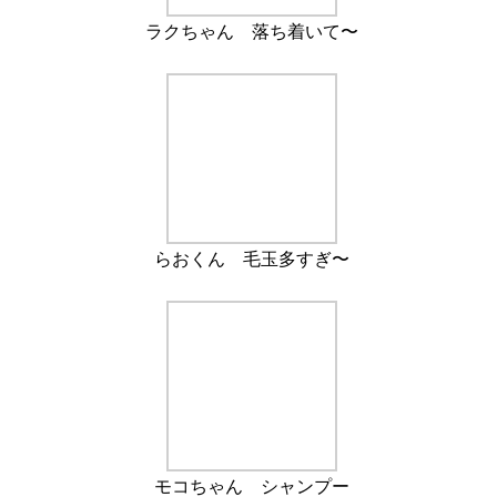
ラクちゃん 落ち着いて〜
らおくん 毛玉多すぎ〜
モコちゃん シャンプー