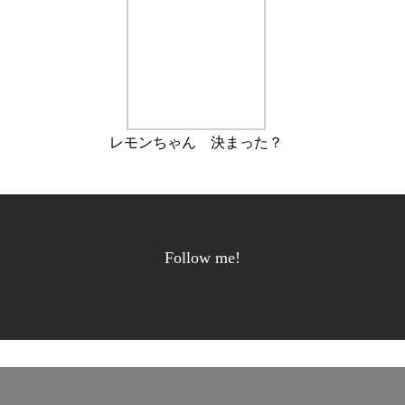
レモンちゃん 決まった？
Follow me!