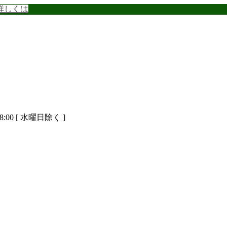
詳しくは
8:00 [ 水曜日除く ]