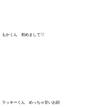
もかくん 初めまして♡
ラッキーくん めっちゃ甘いお顔