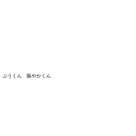
ぷうくん 賑やかくん