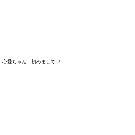
心愛ちゃん 初めまして♡