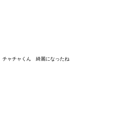
チャチャくん 綺麗になったね