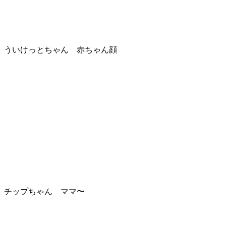
ういけっとちゃん 赤ちゃん顔
チップちゃん ママ〜