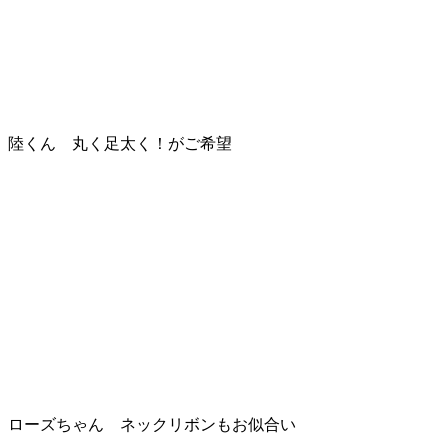
陸くん 丸く足太く！がご希望
ローズちゃん ネックリボンもお似合い