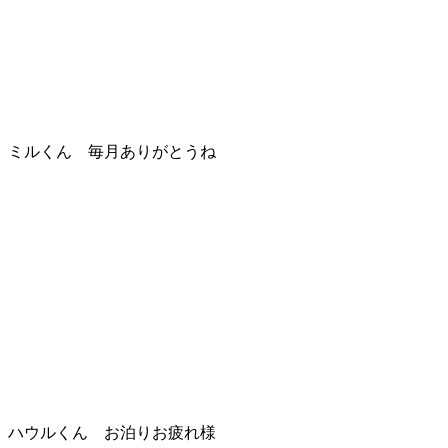
ミルくん 毎月ありがとうね
ハウルくん お泊りお疲れ様