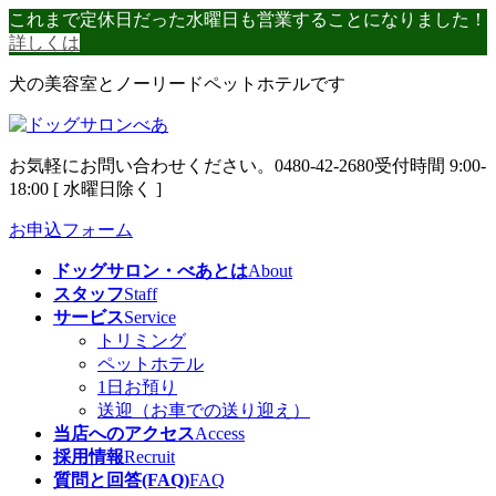
コ
ナ
これまで定休日だった水曜日も営業することになりました！
ン
ビ
詳しくは
テ
ゲ
犬の美容室とノーリードペットホテルです
ン
ー
ツ
シ
へ
ョ
ス
ン
お気軽にお問い合わせください。
0480-42-2680
受付時間 9:00-
キ
に
18:00 [ 水曜日除く ]
ッ
移
プ
動
お申込フォーム
ドッグサロン・べあとは
About
スタッフ
Staff
サービス
Service
トリミング
ペットホテル
1日お預り
送迎（お車での送り迎え）
当店へのアクセス
Access
採用情報
Recruit
質問と回答(FAQ)
FAQ