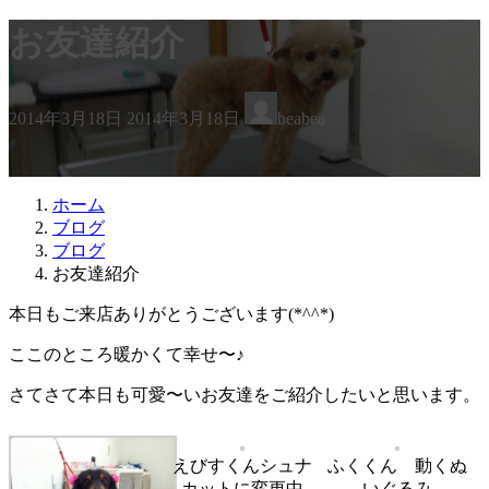
お友達紹介
最
2014年3月18日
2014年3月18日
beabea
終
更
新
日
ホーム
時
ブログ
:
ブログ
お友達紹介
本日もご来店ありがとうございます(*^^*)
ここのところ暖かくて幸せ〜♪
さてさて本日も可愛〜いお友達をご紹介したいと思います。
えびすくんシュナ
ふくくん 動くぬ
カットに変更中
いぐるみ