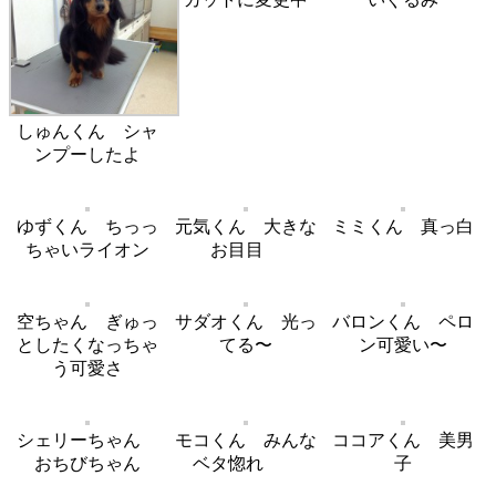
しゅんくん シャ
ンプーしたよ
ゆずくん ちっっ
元気くん 大きな
ミミくん 真っ白
ちゃいライオン
お目目
空ちゃん ぎゅっ
サダオくん 光っ
バロンくん ペロ
としたくなっちゃ
てる〜
ン可愛い〜
う可愛さ
シェリーちゃん
モコくん みんな
ココアくん 美男
おちびちゃん
ベタ惚れ
子