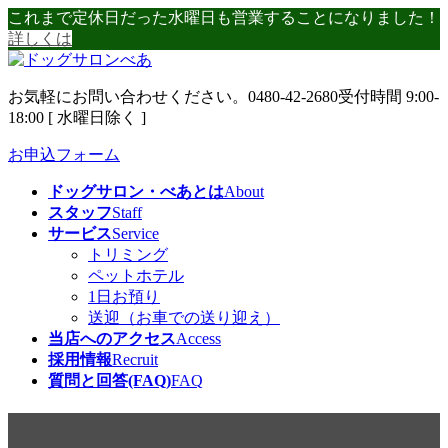
コ
ナ
これまで定休日だった水曜日も営業することになりました！
ン
ビ
詳しくは
テ
ゲ
ン
ー
お気軽にお問い合わせください。
0480-42-2680
受付時間 9:00-
ツ
シ
18:00 [ 水曜日除く ]
へ
ョ
ス
ン
お申込フォーム
キ
に
ッ
移
ドッグサロン・べあとは
About
プ
動
スタッフ
Staff
サービス
Service
トリミング
ペットホテル
1日お預り
送迎（お車での送り迎え）
当店へのアクセス
Access
採用情報
Recruit
質問と回答(FAQ)
FAQ
お泊まりお疲れ様