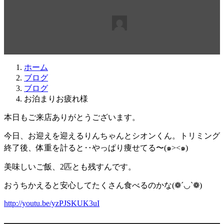
最
2015年4月21日
2015年4月21日
beabea
終
更
新
日
ホーム
時
ブログ
:
ブログ
お泊まりお疲れ様
本日もご来店ありがとうございます。
今日、お迎えを迎えるりんちゃんとシオンくん。トリミング
終了後、体重を計ると‥やっぱり痩せてる〜(๑><๑)
美味しいご飯、2匹とも残すんです。
おうちかえると安心してたくさん食べるのかな(❁´◡`❁)
http://youtu.be/yzPJSKUK3uI