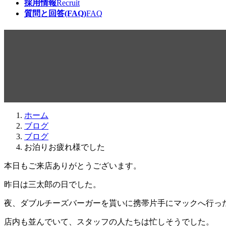
採用情報
Recruit
質問と回答(FAQ)
FAQ
お泊りお疲れ様でした
最
2017年7月24日
2017年7月24日
beabea
終
更
新
日
ホーム
時
ブログ
:
ブログ
お泊りお疲れ様でした
本日もご来店ありがとうございます。
昨日は三太郎の日でした。
夜、ダブルチーズバーガーを貰いに携帯片手にマックへ行っ
店内も並んでいて、スタッフの人たちは忙しそうでした。