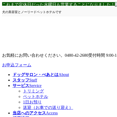
コ
ナ
これまで定休日だった水曜日も営業することになりました！
ン
ビ
犬の美容室とノーリードペットホテルです
テ
ゲ
ン
ー
ツ
シ
へ
ョ
ス
ン
キ
に
ッ
移
プ
動
お気軽にお問い合わせください。
0480-42-2680
受付時間 9:00-1
お申込フォーム
ドッグサロン・べあとは
About
スタッフ
Staff
サービス
Service
トリミング
ペットホテル
1日お預り
送迎（お車での送り迎え）
当店へのアクセス
Access