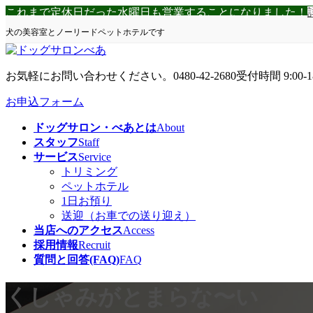
コ
ナ
これまで定休日だった水曜日も営業することになりました！
ン
ビ
犬の美容室とノーリードペットホテルです
テ
ゲ
ン
ー
ツ
シ
お気軽にお問い合わせください。
0480-42-2680
受付時間 9:00-1
へ
ョ
ス
ン
お申込フォーム
キ
に
ドッグサロン・べあとは
About
ッ
移
スタッフ
Staff
プ
動
サービス
Service
トリミング
ペットホテル
1日お預り
送迎（お車での送り迎え）
当店へのアクセス
Access
採用情報
Recruit
質問と回答(FAQ)
FAQ
くしゃみがとまらな〜い