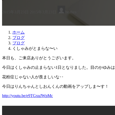
最
2015年3月23日
2015年3月23日
beabea
終
更
新
日
ホーム
時
ブログ
:
ブログ
くしゃみがとまらな〜い
本日も、ご来店ありがとうございます。
今日はくしゃみの止まらない1日となりました。目のかゆみ
花粉症じゃない人が羨ましいな‥
今日はりんちゃんとしおんくんの動画をアップしま〜す！
http://youtu.be/e9TGxuJWpMc