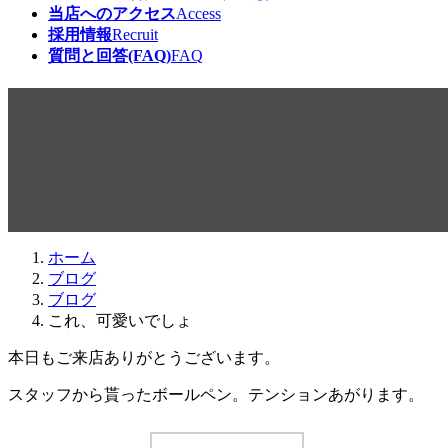
当店へのアクセス
Access
採用情報
Recruit
質問と回答(FAQ)
FAQ
これ、可愛いでしょ
最
2014年12月27日
2014年12月24日
beabea
終
更
新
日
ホーム
時
ブログ
:
ブログ
これ、可愛いでしょ
本日もご来店ありがとうございます。
スタッフから貰ったボールペン。テンションあがります。