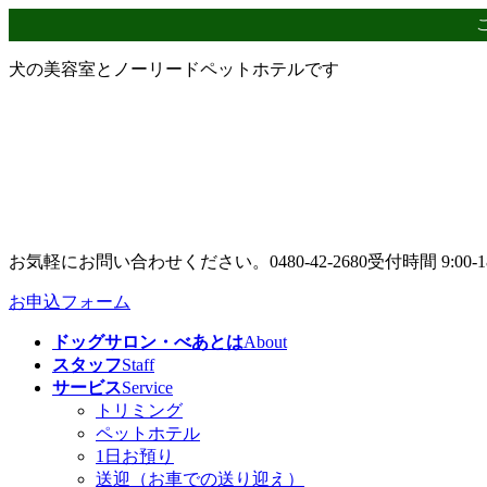
コ
ナ
ン
ビ
テ
ゲ
犬の美容室とノーリードペットホテルです
ン
ー
ツ
シ
へ
ョ
ス
ン
キ
に
ッ
移
プ
動
お気軽にお問い合わせください。
0480-42-2680
受付時間 9:00-1
お申込フォーム
ドッグサロン・べあとは
About
スタッフ
Staff
サービス
Service
トリミング
ペットホテル
1日お預り
送迎（お車での送り迎え）