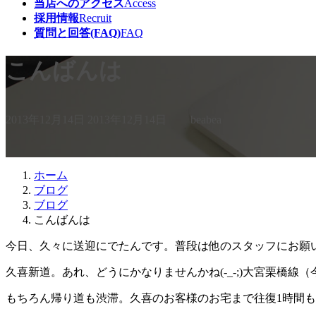
当店へのアクセス
Access
採用情報
Recruit
質問と回答(FAQ)
FAQ
こんばんは
最
2013年12月14日
2013年12月14日
beabea
終
更
新
日
ホーム
時
ブログ
:
ブログ
こんばんは
今日、久々に送迎にでたんです。普段は他のスタッフにお願
久喜新道。あれ、どうにかなりませんかね(-_-;)大宮栗橋
もちろん帰り道も渋滞。久喜のお客様のお宅まで往復1時間もかか