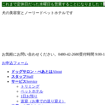
コ
ナ
これまで定休日だった水曜日も営業することになりました！
ン
ビ
犬の美容室とノーリードペットホテルです
テ
ゲ
ン
ー
ツ
シ
へ
ョ
ス
ン
キ
に
ッ
移
プ
動
お気軽にお問い合わせください。
0480-42-2680
受付時間 9:00-1
お申込フォーム
ドッグサロン・べあとは
About
スタッフ
Staff
サービス
Service
トリミング
ペットホテル
1日お預り
送迎（お車での送り迎え）