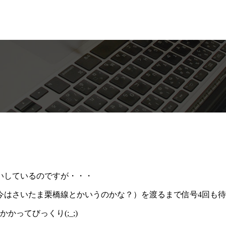
いしているのですが・・・
線（今はさいたま栗橋線とかいうのかな？）を渡るまで信号4回も
ってびっくり(;_;)