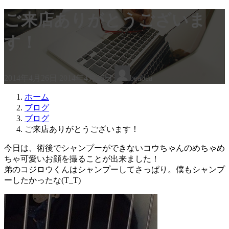
ご来店ありがとうございま
す！
最
2014年4月26日
2014年4月26日
beabea
終
更
ホーム
新
ブログ
日
ブログ
時
ご来店ありがとうございます！
:
今日は、術後でシャンプーができないコウちゃんのめちゃめ
ちゃ可愛いお顔を撮ることが出来ました！
弟のコジロウくんはシャンプーしてさっぱり。僕もシャンプ
ーしたかったな(T_T)