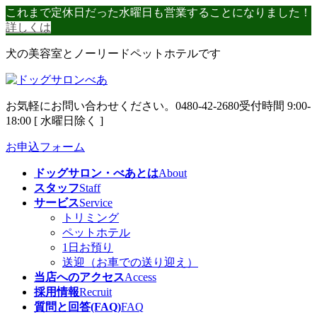
コ
ナ
これまで定休日だった水曜日も営業することになりました！
ン
ビ
詳しくは
テ
ゲ
犬の美容室とノーリードペットホテルです
ン
ー
ツ
シ
へ
ョ
ス
ン
お気軽にお問い合わせください。
0480-42-2680
受付時間 9:00-
キ
に
18:00 [ 水曜日除く ]
ッ
移
プ
動
お申込フォーム
ドッグサロン・べあとは
About
スタッフ
Staff
サービス
Service
トリミング
ペットホテル
1日お預り
送迎（お車での送り迎え）
当店へのアクセス
Access
採用情報
Recruit
質問と回答(FAQ)
FAQ