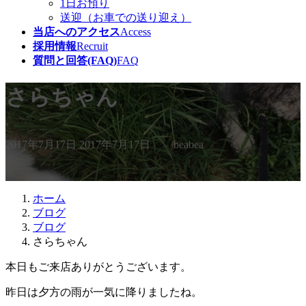
1日お預り
送迎（お車での送り迎え）
当店へのアクセス
Access
採用情報
Recruit
質問と回答(FAQ)
FAQ
さらちゃん
最
2017年7月17日
2017年7月17日
beabea
終
更
新
日
ホーム
時
ブログ
:
ブログ
さらちゃん
本日もご来店ありがとうございます。
昨日は夕方の雨が一気に降りましたね。