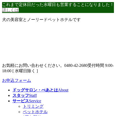
コ
ナ
これまで定休日だった水曜日も営業することになりました！
ン
ビ
詳しくは
テ
ゲ
犬の美容室とノーリードペットホテルです
ン
ー
ツ
シ
へ
ョ
ス
ン
キ
に
ッ
移
プ
動
お気軽にお問い合わせください。
0480-42-2680
受付時間 9:00-
18:00 [ 水曜日除く ]
お申込フォーム
ドッグサロン・べあとは
About
スタッフ
Staff
サービス
Service
トリミング
ペットホテル