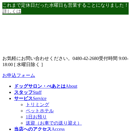
コ
ナ
これまで定休日だった水曜日も営業することになりました！
ン
ビ
詳しくは
テ
ゲ
ン
ー
ツ
シ
へ
ョ
ス
ン
キ
に
ッ
移
お気軽にお問い合わせください。
0480-42-2680
受付時間 9:00-
プ
動
18:00 [ 水曜日除く ]
お申込フォーム
ドッグサロン・べあとは
About
スタッフ
Staff
サービス
Service
トリミング
ペットホテル
1日お預り
送迎（お車での送り迎え）
当店へのアクセス
Access