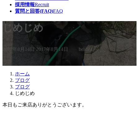
採用情報
Recruit
質問と回答(FAQ)
FAQ
じめじめ
最
2017年8月14日
2017年8月14日
beabea
終
更
新
日
ホーム
時
ブログ
:
ブログ
じめじめ
本日もご来店ありがとうございます。