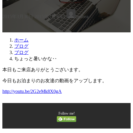
最
2015年3月30日
2015年3月30日
beabea
終
更
新
日
ホーム
時
ブログ
:
ブログ
ちょっと暑いかな‥
本日もご来店ありがとうございます。
今日もお泊まりのお友達の動画をアップします。
http://youtu.be/2G2eMk8X0gA
Follow me!