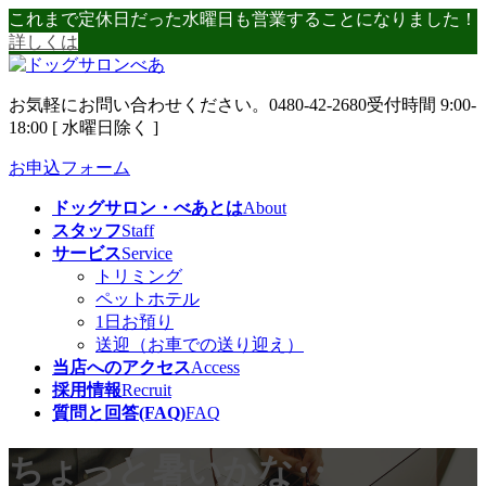
コ
ナ
これまで定休日だった水曜日も営業することになりました！
ン
ビ
詳しくは
テ
ゲ
ン
ー
お気軽にお問い合わせください。
0480-42-2680
受付時間 9:00-
ツ
シ
18:00 [ 水曜日除く ]
へ
ョ
ス
ン
お申込フォーム
キ
に
ッ
移
ドッグサロン・べあとは
About
プ
動
スタッフ
Staff
サービス
Service
トリミング
ペットホテル
1日お預り
送迎（お車での送り迎え）
当店へのアクセス
Access
採用情報
Recruit
質問と回答(FAQ)
FAQ
ちょっと暑いかな‥