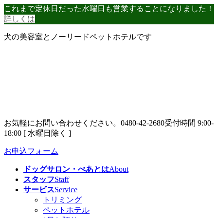
コ
ナ
これまで定休日だった水曜日も営業することになりました！
ン
ビ
詳しくは
テ
ゲ
犬の美容室とノーリードペットホテルです
ン
ー
ツ
シ
へ
ョ
ス
ン
キ
に
ッ
移
プ
動
お気軽にお問い合わせください。
0480-42-2680
受付時間 9:00-
18:00 [ 水曜日除く ]
お申込フォーム
ドッグサロン・べあとは
About
スタッフ
Staff
サービス
Service
トリミング
ペットホテル