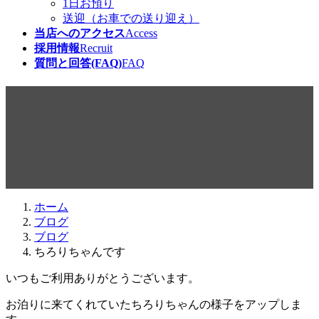
1日お預り
送迎（お車での送り迎え）
当店へのアクセス
Access
採用情報
Recruit
質問と回答(FAQ)
FAQ
ちろりちゃんです
最
2014年5月24日
2014年6月6日
beabea
終
更
新
日
ホーム
時
ブログ
:
ブログ
ちろりちゃんです
いつもご利用ありがとうございます。
お泊りに来てくれていたちろりちゃんの様子をアップしま