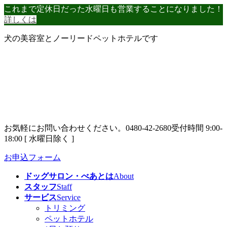
コ
ナ
これまで定休日だった水曜日も営業することになりました！
ン
ビ
詳しくは
テ
ゲ
犬の美容室とノーリードペットホテルです
ン
ー
ツ
シ
へ
ョ
ス
ン
キ
に
ッ
移
プ
動
お気軽にお問い合わせください。
0480-42-2680
受付時間 9:00-
18:00 [ 水曜日除く ]
お申込フォーム
ドッグサロン・べあとは
About
スタッフ
Staff
サービス
Service
トリミング
ペットホテル