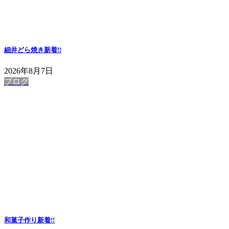
細井どら焼き
新着!!
2026年8月7日
ブログ
和菓子作り
新着!!