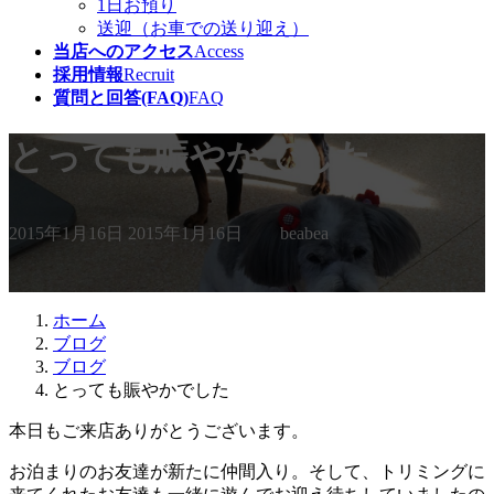
1日お預り
送迎（お車での送り迎え）
当店へのアクセス
Access
採用情報
Recruit
質問と回答(FAQ)
FAQ
とっても賑やかでした
最
2015年1月16日
2015年1月16日
beabea
終
更
新
日
ホーム
時
ブログ
:
ブログ
とっても賑やかでした
本日もご来店ありがとうございます。
お泊まりのお友達が新たに仲間入り。そして、トリミングに