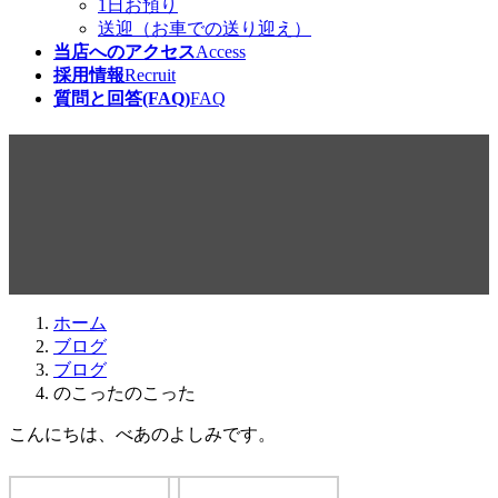
1日お預り
送迎（お車での送り迎え）
当店へのアクセス
Access
採用情報
Recruit
質問と回答(FAQ)
FAQ
のこったのこった
最
2018年1月15日
2018年1月15日
beabea
終
更
新
日
ホーム
時
ブログ
:
ブログ
のこったのこった
こんにちは、べあのよしみです。