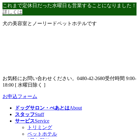
コ
ナ
これまで定休日だった水曜日も営業することになりました！
ン
ビ
詳しくは
テ
ゲ
犬の美容室とノーリードペットホテルです
ン
ー
ツ
シ
へ
ョ
ス
ン
キ
に
ッ
移
プ
動
お気軽にお問い合わせください。
0480-42-2680
受付時間 9:00-
18:00 [ 水曜日除く ]
お申込フォーム
ドッグサロン・べあとは
About
スタッフ
Staff
サービス
Service
トリミング
ペットホテル