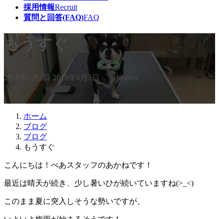
採用情報
Recruit
質問と回答(FAQ)
FAQ
もうすぐ
最
2018年6月3日
2018年6月3日
beabea
終
更
新
日
ホーム
時
ブログ
:
ブログ
もうすぐ
こんにちは！べあスタッフのあかねです！
最近は晴天が続き、少し暑いひが続いていますね(>_<)
このまま夏に突入しそうな勢いですが、