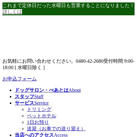
コ
ナ
これまで定休日だった水曜日も営業することになりました！
ン
ビ
詳しくは
テ
ゲ
ン
ー
ツ
シ
へ
ョ
ス
ン
キ
に
ッ
移
お気軽にお問い合わせください。
0480-42-2680
受付時間 9:00-
プ
動
18:00 [ 水曜日除く ]
お申込フォーム
ドッグサロン・べあとは
About
スタッフ
Staff
サービス
Service
トリミング
ペットホテル
1日お預り
送迎（お車での送り迎え）
当店へのアクセス
Access