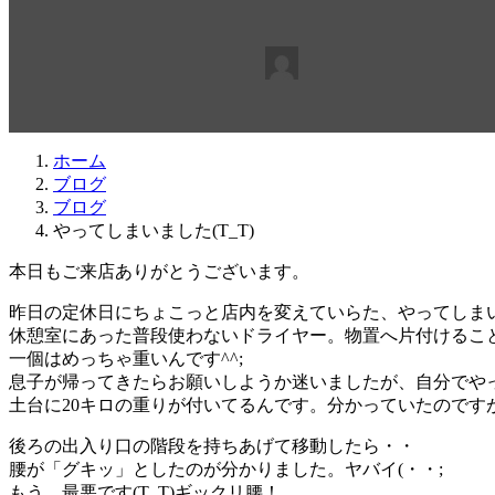
最
2016年12月22日
2016年12月21日
beabea
終
更
新
日
ホーム
時
ブログ
:
ブログ
やってしまいました(T_T)
本日もご来店ありがとうございます。
昨日の定休日にちょこっと店内を変えていらた、やってしまいま
休憩室にあった普段使わないドライヤー。物置へ片付けるこ
一個はめっちゃ重いんです^^;
息子が帰ってきたらお願いしようか迷いましたが、自分でや
土台に20キロの重りが付いてるんです。分かっていたのです
後ろの出入り口の階段を持ちあげて移動したら・・
腰が「グキッ」としたのが分かりました。ヤバイ(・・;
もう、最悪です(T_T)ギックリ腰！