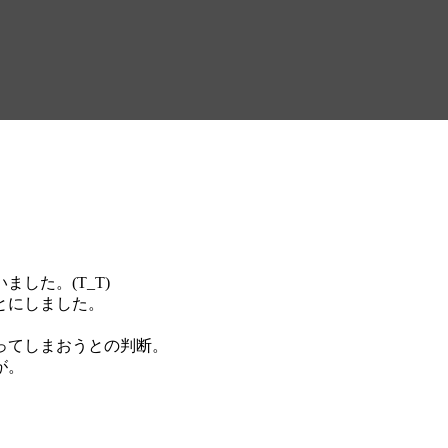
した。(T_T)
とにしました。
ってしまおうとの判断。
が。