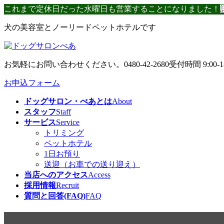
コ
ナ
これまで定休日だった水曜日も営業することになりました！
ン
ビ
犬の美容室とノーリードペットホテルです
テ
ゲ
ン
ー
ツ
シ
へ
ョ
お気軽にお問い合わせください。
0480-42-2680
受付時間 9:00-1
ス
ン
キ
に
お申込フォーム
ッ
移
ドッグサロン・べあとは
About
プ
動
スタッフ
Staff
サービス
Service
トリミング
ペットホテル
1日お預り
送迎（お車での送り迎え）
当店へのアクセス
Access
採用情報
Recruit
質問と回答(FAQ)
FAQ
やってしまいました(T_T)