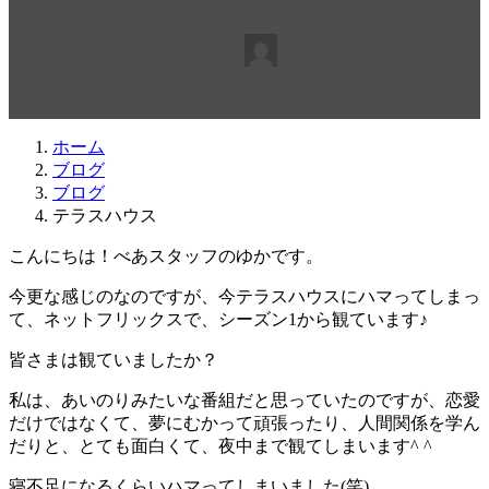
最
2020年2月20日
2020年2月20日
beabea
終
更
新
日
ホーム
時
ブログ
:
ブログ
テラスハウス
こんにちは！べあスタッフのゆかです。
今更な感じのなのですが、今テラスハウスにハマってしまっ
て、ネットフリックスで、シーズン1から観ています♪
皆さまは観ていましたか？
私は、あいのりみたいな番組だと思っていたのですが、恋愛
だけではなくて、夢にむかって頑張ったり、人間関係を学ん
だりと、とても面白くて、夜中まで観てしまいます^ ^
寝不足になるくらいハマってしまいました(笑)