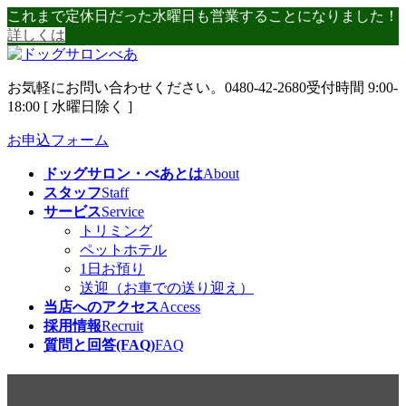
コ
ナ
これまで定休日だった水曜日も営業することになりました！
ン
ビ
詳しくは
テ
ゲ
ン
ー
お気軽にお問い合わせください。
0480-42-2680
受付時間 9:00-
ツ
シ
18:00 [ 水曜日除く ]
へ
ョ
ス
ン
お申込フォーム
キ
に
ッ
移
ドッグサロン・べあとは
About
プ
動
スタッフ
Staff
サービス
Service
トリミング
ペットホテル
1日お預り
送迎（お車での送り迎え）
当店へのアクセス
Access
採用情報
Recruit
質問と回答(FAQ)
FAQ
テラスハウス