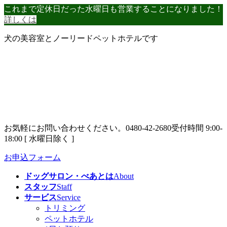
コ
ナ
これまで定休日だった水曜日も営業することになりました！
ン
ビ
詳しくは
テ
ゲ
犬の美容室とノーリードペットホテルです
ン
ー
ツ
シ
へ
ョ
ス
ン
キ
に
ッ
移
プ
動
お気軽にお問い合わせください。
0480-42-2680
受付時間 9:00-
18:00 [ 水曜日除く ]
お申込フォーム
ドッグサロン・べあとは
About
スタッフ
Staff
サービス
Service
トリミング
ペットホテル