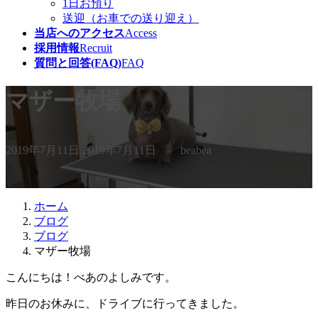
1日お預り
送迎（お車での送り迎え）
当店へのアクセス
Access
採用情報
Recruit
質問と回答(FAQ)
FAQ
マザー牧場
最
2019年7月11日
2019年7月11日
beabea
終
更
新
日
ホーム
時
ブログ
:
ブログ
マザー牧場
こんにちは！べあのよしみです。
昨日のお休みに、ドライブに行ってきました。