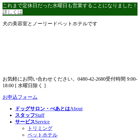
コ
ナ
これまで定休日だった水曜日も営業することになりました！
ン
ビ
詳しくは
テ
ゲ
犬の美容室とノーリードペットホテルです
ン
ー
ツ
シ
へ
ョ
ス
ン
キ
に
ッ
移
プ
動
お気軽にお問い合わせください。
0480-42-2680
受付時間 9:00-
18:00 [ 水曜日除く ]
お申込フォーム
ドッグサロン・べあとは
About
スタッフ
Staff
サービス
Service
トリミング
ペットホテル