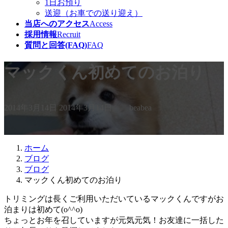
1日お預り
送迎（お車での送り迎え）
当店へのアクセス
Access
採用情報
Recruit
質問と回答(FAQ)
FAQ
マックくん初めてのお泊り
最
2014年3月14日
2014年3月14日
beabea
終
更
新
日
ホーム
時
ブログ
:
ブログ
マックくん初めてのお泊り
トリミングは長くご利用いただいているマックくんですがお
泊まりは初めて(o^^o)
ちょっとお年を召していますが元気元気！お友達に一括した