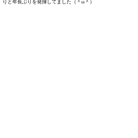
りと年長ぶりを発揮してました（＾ω＾）