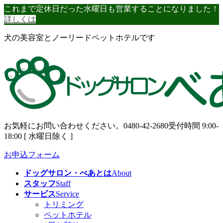
コ
ナ
これまで定休日だった水曜日も営業することになりました！
ン
ビ
詳しくは
テ
ゲ
犬の美容室とノーリードペットホテルです
ン
ー
ツ
シ
へ
ョ
ス
ン
キ
に
ッ
移
プ
動
お気軽にお問い合わせください。
0480-42-2680
受付時間 9:00-
18:00 [ 水曜日除く ]
お申込フォーム
ドッグサロン・べあとは
About
スタッフ
Staff
サービス
Service
トリミング
ペットホテル