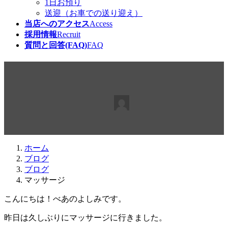
1日お預り
送迎（お車での送り迎え）
当店へのアクセス
Access
採用情報
Recruit
質問と回答(FAQ)
FAQ
マッサージ
最
2018年2月24日
2018年2月25日
beabea
終
更
新
日
ホーム
時
ブログ
:
ブログ
マッサージ
こんにちは！べあのよしみです。
昨日は久しぶりにマッサージに行きました。