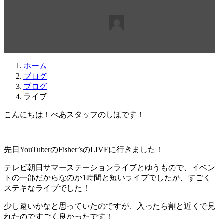
最
2019年7月28日
2019年7月29日
beabea
終
更
新
日
ホーム
時
ブログ
:
ブログ
ライブ
こんにちは！べあスタッフのしほです！
先日YouTuberのFisher’sのLIVEに行きました！
テレビ朝日サマーステーションライブとゆうもので、イベン
トの一部だからなのか1時間と短いライブでしたが、すごく
ステキなライブでした！
少し遠いかなと思っていたのですが、入ったら割と近くで見
れたのですごく良かったです！