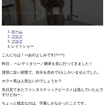
最
2018年12月3日
2018年12月3日
beabea
終
更
新
日
ホーム
時
ブログ
:
ブログ
レイトショー
こんにちは！べあのよしみです(*^^*)
昨日 、ヘレディタリー／継承を見に行ってきました！
貸切に近い状態で、自分を含めて6人しかいませんでした。
ホラー系は人気ないのでしょうか？
先日見てきたファンタスティックビーストは混んでいたんで
すけどねー。
ちょっと残念なのは、字幕しかなかったことです。