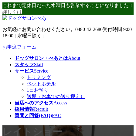
コ
ナ
これまで定休日だった水曜日も営業することになりました！
ン
ビ
詳しくは
テ
ゲ
ン
ー
お気軽にお問い合わせください。
0480-42-2680
受付時間 9:00-
ツ
シ
18:00 [ 水曜日除く ]
へ
ョ
ス
ン
お申込フォーム
キ
に
ッ
移
ドッグサロン・べあとは
About
プ
動
スタッフ
Staff
サービス
Service
トリミング
ペットホテル
1日お預り
送迎（お車での送り迎え）
当店へのアクセス
Access
採用情報
Recruit
質問と回答(FAQ)
FAQ
レイトショー