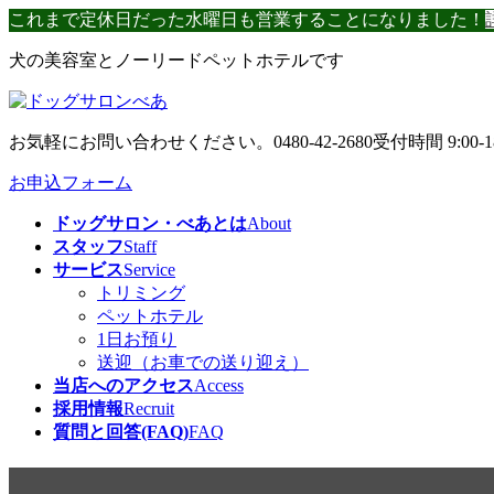
コ
ナ
これまで定休日だった水曜日も営業することになりました！
ン
ビ
犬の美容室とノーリードペットホテルです
テ
ゲ
ン
ー
ツ
シ
へ
ョ
お気軽にお問い合わせください。
0480-42-2680
受付時間 9:00-1
ス
ン
キ
に
お申込フォーム
ッ
移
ドッグサロン・べあとは
About
プ
動
スタッフ
Staff
サービス
Service
トリミング
ペットホテル
1日お預り
送迎（お車での送り迎え）
当店へのアクセス
Access
採用情報
Recruit
質問と回答(FAQ)
FAQ
久しぶりに