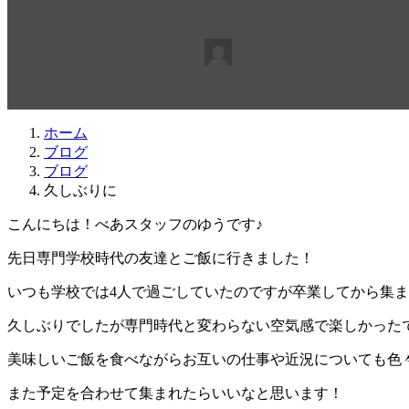
最
2026年6月29日
2026年6月29日
beabea
終
更
新
日
ホーム
時
ブログ
:
ブログ
久しぶりに
こんにちは！べあスタッフのゆうです♪
先日専門学校時代の友達とご飯に行きました！
いつも学校では4人で過ごしていたのですが卒業してから集ま
久しぶりでしたが専門時代と変わらない空気感で楽しかった
美味しいご飯を食べながらお互いの仕事や近況についても色
また予定を合わせて集まれたらいいなと思います！