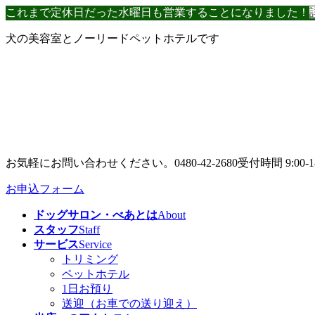
コ
ナ
これまで定休日だった水曜日も営業することになりました！
ン
ビ
犬の美容室とノーリードペットホテルです
テ
ゲ
ン
ー
ツ
シ
へ
ョ
ス
ン
キ
に
ッ
移
プ
動
お気軽にお問い合わせください。
0480-42-2680
受付時間 9:00-1
お申込フォーム
ドッグサロン・べあとは
About
スタッフ
Staff
サービス
Service
トリミング
ペットホテル
1日お預り
送迎（お車での送り迎え）