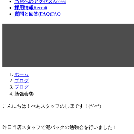
当店へのアクセス
Access
採用情報
Recruit
質問と回答(FAQ)
FAQ
勉強会📚
最
2019年2月28日
2019年2月28日
beabea
終
更
新
日
ホーム
時
ブログ
:
ブログ
勉強会📚
こんにちは！べあスタッフのしほです！(*^^*)
昨日当店スタッフで泥パックの勉強会を行いました！