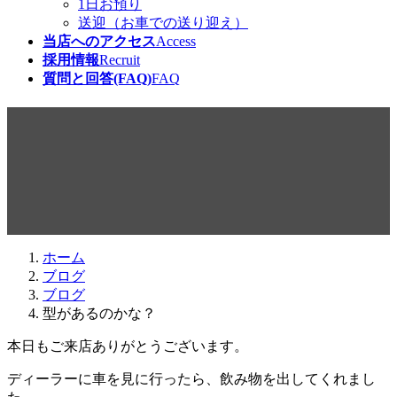
1日お預り
送迎（お車での送り迎え）
当店へのアクセス
Access
採用情報
Recruit
質問と回答(FAQ)
FAQ
型があるのかな？
最
2016年6月17日
2016年6月14日
beabea
終
更
新
日
ホーム
時
ブログ
:
ブログ
型があるのかな？
本日もご来店ありがとうございます。
ディーラーに車を見に行ったら、飲み物を出してくれまし