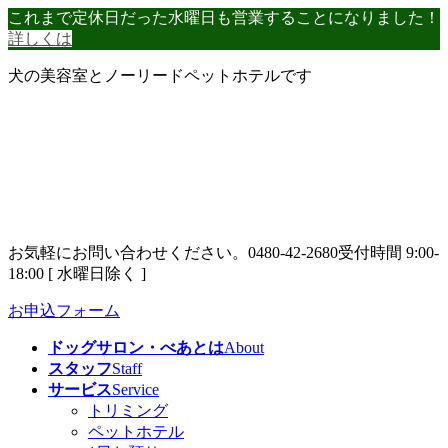
コ
ナ
これまで定休日だった水曜日も営業することになりました！
ン
ビ
詳しくは
テ
ゲ
犬の美容室とノーリードペットホテルです
ン
ー
ツ
シ
へ
ョ
ス
ン
キ
に
ッ
移
プ
動
お気軽にお問い合わせください。
0480-42-2680
受付時間 9:00-
18:00 [ 水曜日除く ]
お申込フォーム
ドッグサロン・べあとは
About
スタッフ
Staff
サービス
Service
トリミング
ペットホテル