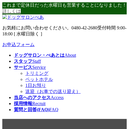
コ
ナ
これまで定休日だった水曜日も営業することになりました！
ン
ビ
詳しくは
テ
ゲ
ン
ー
お気軽にお問い合わせください。
0480-42-2680
受付時間 9:00-
ツ
シ
18:00 [ 水曜日除く ]
へ
ョ
ス
ン
お申込フォーム
キ
に
ッ
移
ドッグサロン・べあとは
About
プ
動
スタッフ
Staff
サービス
Service
トリミング
ペットホテル
1日お預り
送迎（お車での送り迎え）
当店へのアクセス
Access
採用情報
Recruit
質問と回答(FAQ)
FAQ
大嘗祭後の一般公開