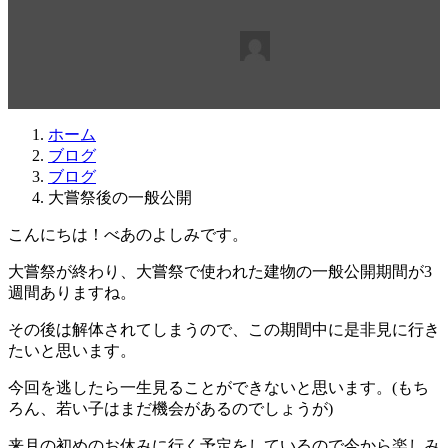
最
2019年11月24日
2019年11月24日
beabea
終
更
新
日
ホーム
時
ブログ
:
ブログ
大嘗祭後の一般公開
こんにちは！べあのよしみです。
大嘗祭が終わり、大嘗祭で使われた建物の一般公開期間が
3
週間ありますね。
その後は解体されてしまうので、この期間中に是非見に行き
たいと思います。
今回を逃したら一生見ることができないと思います。(もち
ろん、若い子はまだ機会があるのでしょうが)
来月の初めのお休みに行く予定をしているので今から楽しみ