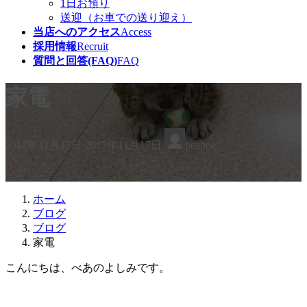
1日お預り
送迎（お車での送り迎え）
当店へのアクセス
Access
採用情報
Recruit
質問と回答(FAQ)
FAQ
家電
最
2017年11月17日
2017年11月17日
beabea
終
更
新
日
ホーム
時
ブログ
:
ブログ
家電
こんにちは、べあのよしみです。