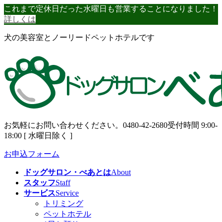
コ
ナ
これまで定休日だった水曜日も営業することになりました！
ン
ビ
詳しくは
テ
ゲ
犬の美容室とノーリードペットホテルです
ン
ー
ツ
シ
へ
ョ
ス
ン
キ
に
ッ
移
プ
動
お気軽にお問い合わせください。
0480-42-2680
受付時間 9:00-
18:00 [ 水曜日除く ]
お申込フォーム
ドッグサロン・べあとは
About
スタッフ
Staff
サービス
Service
トリミング
ペットホテル