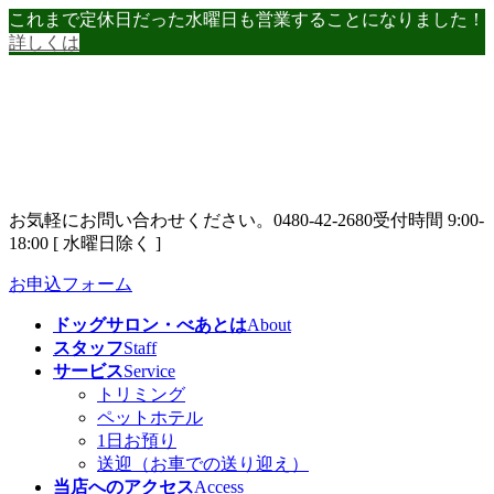
コ
ナ
これまで定休日だった水曜日も営業することになりました！
ン
ビ
詳しくは
テ
ゲ
ン
ー
ツ
シ
へ
ョ
ス
ン
キ
に
ッ
移
お気軽にお問い合わせください。
0480-42-2680
受付時間 9:00-
プ
動
18:00 [ 水曜日除く ]
お申込フォーム
ドッグサロン・べあとは
About
スタッフ
Staff
サービス
Service
トリミング
ペットホテル
1日お預り
送迎（お車での送り迎え）
当店へのアクセス
Access