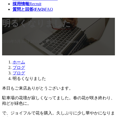
採用情報
Recruit
質問と回答(FAQ)
FAQ
明るくなりました
最
2016年5月31日
2016年5月30日
beabea
終
更
新
日
ホーム
時
ブログ
:
ブログ
明るくなりました
本日もご来店ありがとうございます。
駐車場の花壇が寂しくなってました。春の花が咲き終わり、
殆どが緑色に。
で、ジョイフルで花を購入。久しぶりに少し華やかになりま