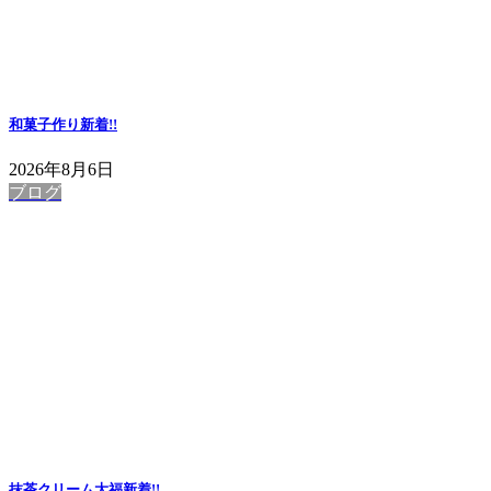
和菓子作り
新着!!
2026年8月6日
ブログ
抹茶クリーム大福
新着!!