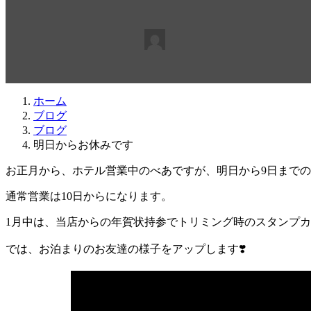
最
2016年1月6日
2016年1月6日
beabea
終
更
新
日
ホーム
時
ブログ
:
ブログ
明日からお休みです
お正月から、ホテル営業中のべあですが、明日から9日までの
通常営業は10日からになります。
1月中は、当店からの年賀状持参でトリミング時のスタンプカ
では、お泊まりのお友達の様子をアップします❣️