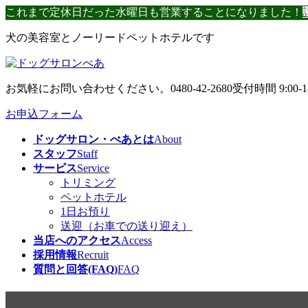
コ
ナ
これまで定休日だった水曜日も営業することになりました！
ン
ビ
犬の美容室とノーリードペットホテルです
テ
ゲ
ン
ー
ツ
シ
へ
ョ
お気軽にお問い合わせください。
0480-42-2680
受付時間 9:00-1
ス
ン
キ
に
お申込フォーム
ッ
移
ドッグサロン・べあとは
About
プ
動
スタッフ
Staff
サービス
Service
トリミング
ペットホテル
1日お預り
送迎（お車での送り迎え）
当店へのアクセス
Access
採用情報
Recruit
質問と回答(FAQ)
FAQ
明日からお休みです