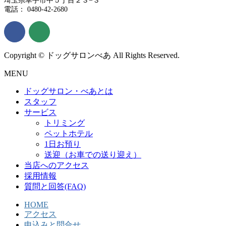
埼玉県幸手市中５丁目２３−３
電話： 0480-42-2680
Copyright © ドッグサロンべあ All Rights Reserved.
MENU
ドッグサロン・べあとは
スタッフ
サービス
トリミング
ペットホテル
1日お預り
送迎（お車での送り迎え）
当店へのアクセス
採用情報
質問と回答(FAQ)
HOME
アクセス
申込みと問合せ