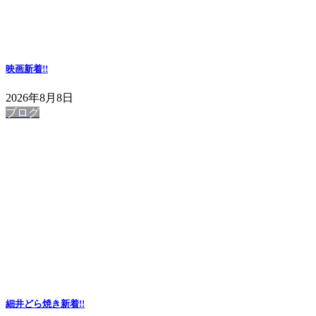
映画
新着!!
2026年8月8日
ブログ
細井どら焼き
新着!!