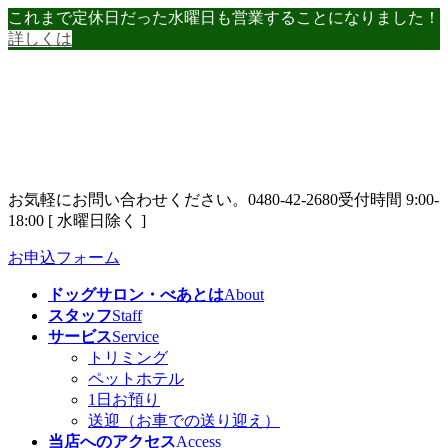
コ
ナ
これまで定休日だった水曜日も営業することになりました！
ン
ビ
詳しくは
テ
ゲ
ン
ー
ツ
シ
へ
ョ
ス
ン
キ
に
ッ
移
お気軽にお問い合わせください。
0480-42-2680
受付時間 9:00-
プ
動
18:00 [ 水曜日除く ]
お申込フォーム
ドッグサロン・べあとは
About
スタッフ
Staff
サービス
Service
トリミング
ペットホテル
1日お預り
送迎（お車での送り迎え）
当店へのアクセス
Access