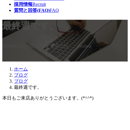
採用情報
Recruit
質問と回答(FAQ)
FAQ
最終週です。
最
2016年12月26日
2016年12月25日
beabea
終
更
新
日
ホーム
時
ブログ
:
ブログ
最終週です。
本日もご来店ありがとうございます。(*^^*)