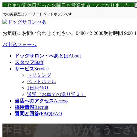
コ
ナ
これまで定休日だった水曜日も営業することになりました！
ン
ビ
犬の美容室とノーリードペットホテルです
テ
ゲ
ン
ー
ツ
シ
お気軽にお問い合わせください。
0480-42-2680
受付時間 9:00-1
へ
ョ
ス
ン
お申込フォーム
キ
に
ドッグサロン・べあとは
About
ッ
移
スタッフ
Staff
プ
動
サービス
Service
トリミング
ペットホテル
1日お預り
送迎（お車での送り迎え）
当店へのアクセス
Access
採用情報
Recruit
質問と回答(FAQ)
FAQ
本日もご来店ありがとうござ