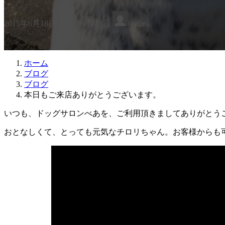
最
2015年6月18日
2015年6月18日
beabea
終
更
新
日
ホーム
時
ブログ
:
ブログ
本日もご来店ありがとうございます。
いつも、ドッグサロンべあを、ご利用頂きましてありがとう
おとなしくて、とっても元気なチロリちゃん。お客様からも