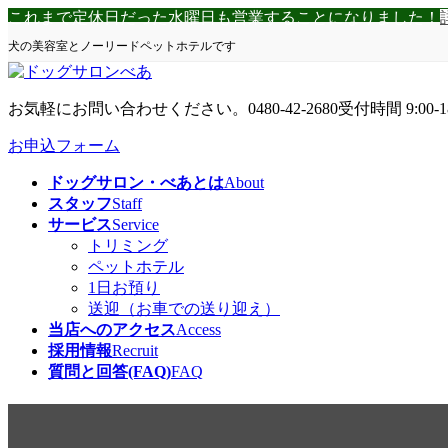
コ
ナ
これまで定休日だった水曜日も営業することになりました！
ン
ビ
犬の美容室とノーリードペットホテルです
テ
ゲ
ン
ー
ツ
シ
お気軽にお問い合わせください。
0480-42-2680
受付時間 9:00-1
へ
ョ
ス
ン
お申込フォーム
キ
に
ドッグサロン・べあとは
About
ッ
移
スタッフ
Staff
プ
動
サービス
Service
トリミング
ペットホテル
1日お預り
送迎（お車での送り迎え）
当店へのアクセス
Access
採用情報
Recruit
質問と回答(FAQ)
FAQ
本日もご来店ありがとうござ