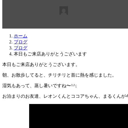
最
2017年5月6日
2017年5月6日
beabea
終
更
新
日
ホーム
時
ブログ
:
ブログ
本日もご来店ありがとうございます
本日もご来店ありがとうございます。
朝、お散歩してると、チリチリと首に熱を感じました。
湿気もあって、蒸し暑いですね〜^^;
お泊まりのお友達、レオンくんとココアちゃん、まるくんが